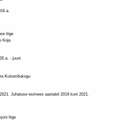
016.a.
se liige
e Koja
5.a. - juuni
vara Kutsenõukogu
i 2021. Juhatuse esimees aastatel 2019 kuni 2021.
oni liige