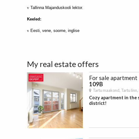
v
Tallinna Majanduskooli lektor.
Keeled:
v
Eesti, vene, soome, inglise
My real estate offers
For sale
apartment
109B
Tartu maakond,
Tartu linn,
Cozy apartment in the 
district!