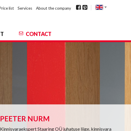
Price list
Services
About the company
NT
CONTACT
PEETER NURM
Kinnisvaraekspert Staaring OÜ juhatuse liige, kinnisvara