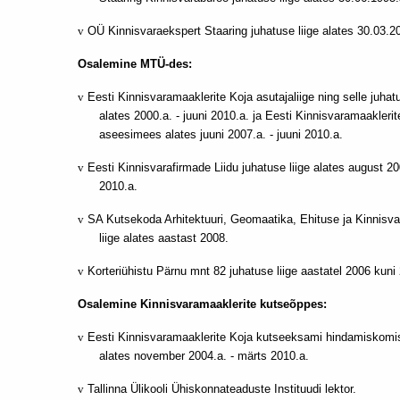
v
OÜ Kinnisvaraekspert Staaring juhatuse liige alates 30.03.2
Osalemine MTÜ-des:
v
Eesti Kinnisvaramaaklerite Koja asutajaliige ning selle juhatu
alates 2000.a. - juuni 2010.a. ja Eesti Kinnisvaramaaklerit
aseesimees alates juuni 2007.a. - juuni 2010.a.
v
Eesti Kinnisvarafirmade Liidu juhatuse liige alates august 200
2010.a.
v
SA Kutsekoda Arhitektuuri,
Geomaatika, Ehituse ja Kinnis
liige alates aastast 2008.
v
Korteriühistu Pärnu mnt 82 juhatuse liige aastatel 2006 kun
Osalemine Kinnisvaramaaklerite kutseõppes:
v
Eesti Kinnisvaramaaklerite Koja kutseeksami hindamiskomisj
alates november 2004.a. - märts 2010.a.
v
Tallinna Ülikooli Ühiskonnateaduste Instituudi lektor.