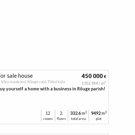
or sale
house
450 000
€
Võru maakond,
Rõuge vald,
Pähni küla
2
1 352.98 € / m
uy yourself a home with a business in Rõuge parish!
2
2
12
2.
332.6
m
9492
m
rooms
floors
total area
plot