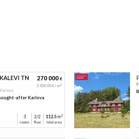
KALEVI TN
F
270 000
€
2
2 400.00 € / m
Karlova
B
sought-after Karlova
2
3
2/2
112.5
m
rooms
floor
total area