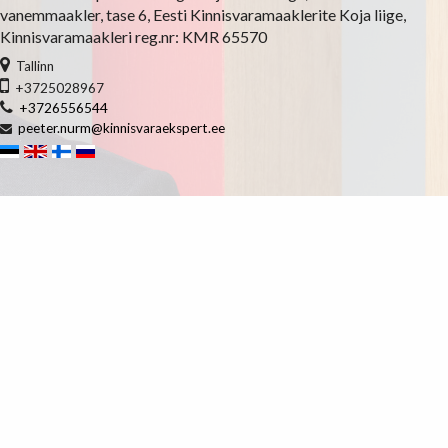
vanemmaakler, tase 6, Eesti Kinnisvaramaaklerite Koja liige,
Kinnisvaramaakleri reg.nr: KMR 65570
Tallinn
+3725028967
+3726556544
peeter.nurm@kinnisvaraekspert.ee