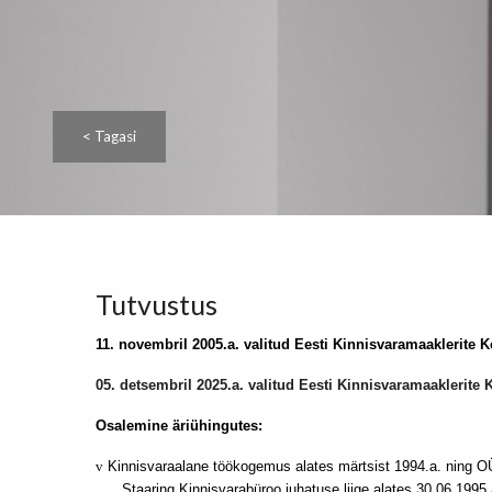
< Tagasi
Tutvustus
11. novembril 2005.a. valitud Eesti Kinnisvaramaaklerite 
05. detsembril 2025.a. valitud Eesti Kinnisvaramaaklerite 
Osalemine äriühingutes:
v
Kinnisvaraalane töökogemus alates märtsist 1994.a. ning O
Staaring Kinnisvarabüroo juhatuse liige alates 30.06.1995