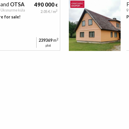
 land
OTSA
F
490 000
€
,
Üksnurme küla
2
2.05 € / m
e for sale!
P
2
239369
m
plot