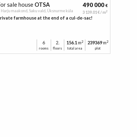
or sale
house
OTSA
490 000
€
Harju maakond,
Saku vald,
Üksnurme küla
2
3 139.01 € / m
rivate farmhouse at the end of a cul-de-sac!
2
2
6
2.
156.1
m
239369
m
rooms
floors
total area
plot