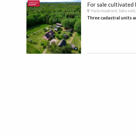
For sale
cultivated
Harju maakond,
Saku vald
Three cadastral units ar